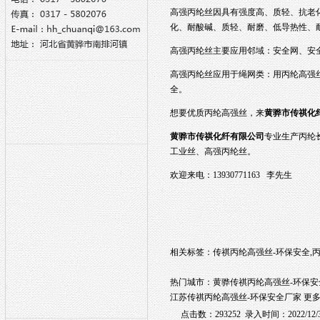
高强丙纶丝
因具有强度高、质轻、抗老
化、耐酸碱、质轻、耐磨、低导热性、
高强丙纶丝
主要应用邻域：安全网、安
高强丙纶丝
应用于绳网类：用丙纶高强
全。
想要优质丙纶高强丝，来
黄骅市传祺化
黄骅市传祺化纤有限公司
专业生产
丙纶
工业丝
、
高强丙纶丝
。
欢迎来电：13930771163 李先生
相关标签：
传祺丙纶高强丝-环保安全
,
热门城市：
黄骅传祺丙纶高强丝-环保安
江苏传祺丙纶高强丝-环保安全厂家
更多.
点击数：293252 录入时间：2022/12/