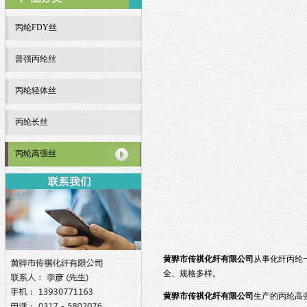
丙纶FDY丝
普强丙纶丝
丙纶轻体丝
丙纶长丝
丙纶高强丝
黄骅市传祺化纤有限公司
从事化纤丙纶
全、规格多样。
黄骅市传祺化纤有限公司
生产的丙纶高强