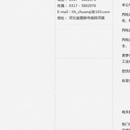
本公
丙纶
化、
丙纶
丙纶
全。
黄骅
工业
想找
欢迎来
相关
热门