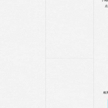
于绳
点
相