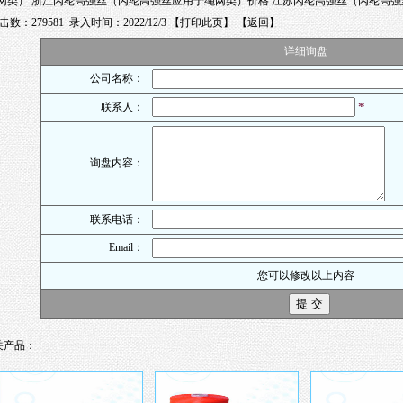
网类）
浙江丙纶高强丝（丙纶高强丝应用于绳网类）价格
江苏丙纶高强丝（丙纶高强
击数：279581 录入时间：2022/12/3 【
打印此页
】 【
返回
】
详细询盘
公司名称：
*
联系人：
询盘内容：
联系电话：
Email：
您可以修改以上内容
关产品：