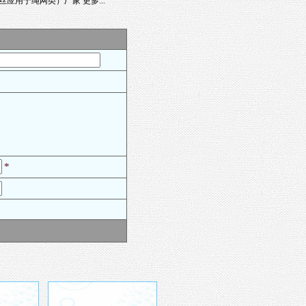
丝应用于绳网类）厂家
更多...
*