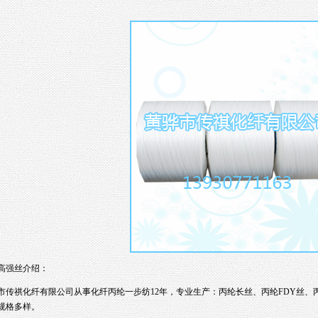
高强丝介绍：
市传祺化纤有限公司
从事化纤丙纶一步纺12年，专业生产：
丙纶长丝
、丙纶FDY丝、
规格多样。