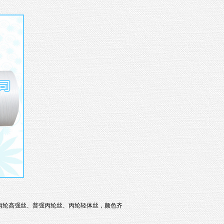
丙纶高强丝
、
普强丙纶丝
、
丙纶轻体丝
，颜色齐