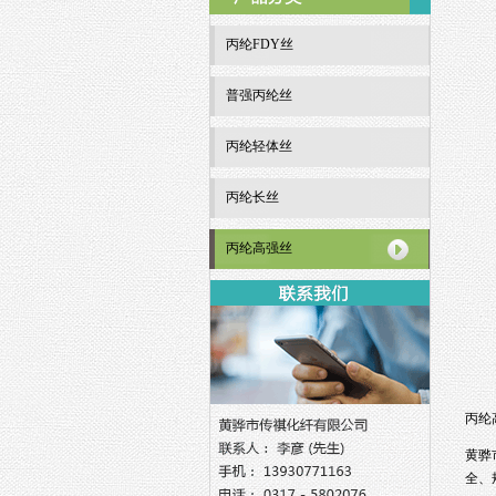
丙纶FDY丝
普强丙纶丝
丙纶轻体丝
丙纶长丝
丙纶高强丝
丙纶
黄骅
全、