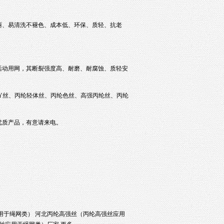
。
丽、易清洗不褪色、成本低、环保、质轻、抗老
活动用网，其断裂强度高、耐磨、耐腐蚀、质轻安
Y丝
、
丙纶轻体丝
、丙纶色丝、
高强丙纶丝
、
丙纶
优质产品，有意请来电。
用于绳网类）
河北丙纶高强丝（丙纶高强丝应用