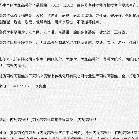
司生产的丙纶高强丝产品规格：400D—1200D，颜色及各种功能可根据客户要求生产
高强丝优点：强度高、质轻、抗老化、耐磨、耐海水腐蚀、弹性好、光泽好、色彩艳
耐酸碱、质轻、耐磨、低导热性、耐海水腐蚀、不吸湿等优点。
高强丝
主要用途：安全网、安全带、吊装带、编织袋集装袋、建筑线、工程线。
高强丝
应用于绳网类：用丙纶高强丝制成的绳缆以及建筑、交通、农业、渔业、体育
市传祺化纤有限公司
专业生产
丙纶长丝
、
丙纶丝
、
丙纶高强丝
、
普强丙纶丝
、
丙纶FD
丝
、
高强丙纶丝
。
优质丙纶高强丝的厂家吗？黄骅市传祺化纤有限公司专业生产丙纶高强丝，全力打造
电：13930771163 李先生
标签：
丙纶高强丝（丙纶高强丝应用于绳网类）
,
丙纶高强丝
城市：
黄骅丙纶高强丝（丙纶高强丝应用于绳网类）
沧州丙纶高强丝（丙纶高强丝应