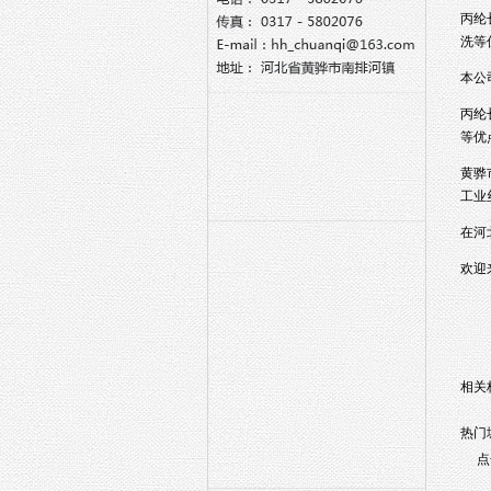
丙纶
洗等
本公
丙纶
等优
黄骅
工业
在河
欢迎来
相关
热门
点