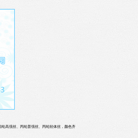
、丙纶高强丝、丙纶普强丝、丙纶轻体丝，颜色齐