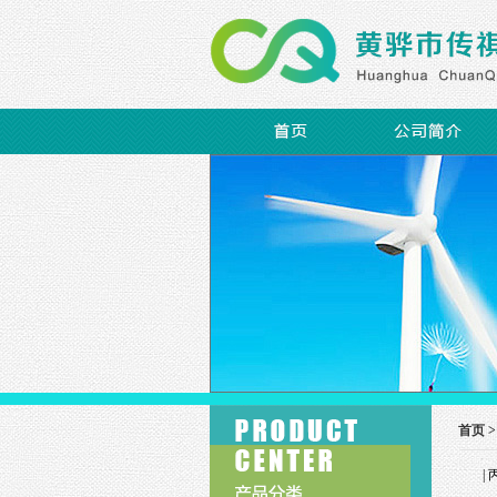
首页 
|