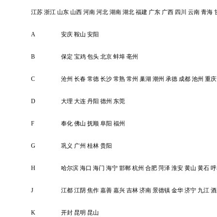
江苏
浙江
山东
山西
河南
河北
湖南
湖北
福建
广东
广西
四川
云南
青海
A
安庆
鞍山
安阳
B
保定
宝鸡
包头
北京
蚌埠
亳州
C
沧州
长春
常德
长沙
常熟
常州
巢湖
潮州
承德
成都
池州
重庆
D
大理
大连
丹阳
德州
东莞
F
奉化
佛山
抚顺
阜阳
福州
G
巩义
广州
桂林
贵阳
H
哈尔滨
海口
海门
海宁
邯郸
杭州
合肥
菏泽
淮安
黄山
黄石
呼
J
江都
江阴
焦作
嘉善
嘉兴
吉林
济南
景德镇
金华
济宁
九江
酒
K
开封
昆明
昆山