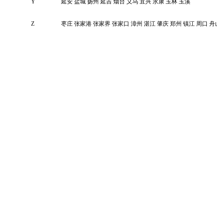
Y
延安
盐城
扬州
延吉
烟台
义乌
宜兴
永康
玉林
玉溪
Z
枣庄
张家港
张家界
张家口
漳州
湛江
肇庆
郑州
镇江
周口
舟