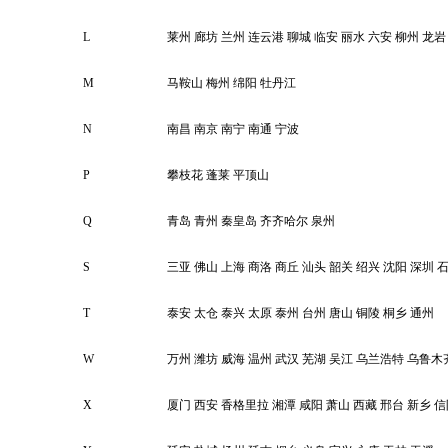
L
莱州
廊坊
兰州
连云港
聊城
临安
丽水
六安
柳州
龙岩
M
马鞍山
梅州
绵阳
牡丹江
N
南昌
南京
南宁
南通
宁波
P
攀枝花
蓬莱
平顶山
Q
青岛
青州
秦皇岛
齐齐哈尔
泉州
S
三亚
佛山
上海
商洛
商丘
汕头
韶关
绍兴
沈阳
深圳
T
泰安
太仓
泰兴
太原
泰州
台州
唐山
铜陵
桐乡
通州
W
万州
潍坊
威海
温州
武汉
芜湖
吴江
乌兰浩特
乌鲁木
X
厦门
西安
香格里拉
湘潭
咸阳
萧山
西藏
邢台
新乡
信