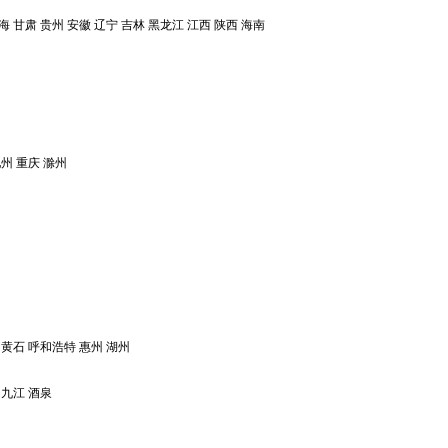
海
甘肃
贵州
安徽
辽宁
吉林
黑龙江
江西
陕西
海南
池州
重庆
滁州
黄石
呼和浩特
惠州
湖州
九江
酒泉