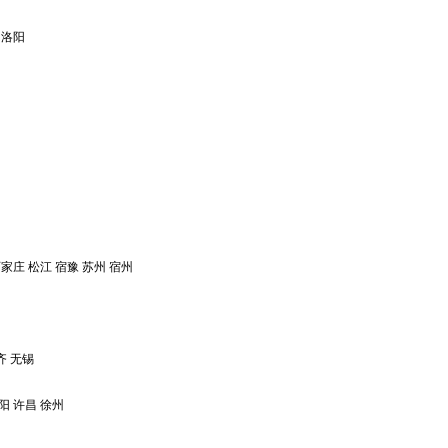
洛阳
石家庄
松江
宿豫
苏州
宿州
齐
无锡
阳
许昌
徐州