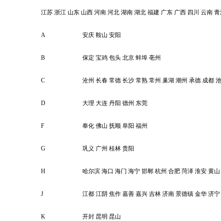
江苏
浙江
山东
山西
河南
河北
湖南
湖北
福建
广东
广西
四川
云南
青
A
安庆
鞍山
安阳
B
保定
宝鸡
包头
北京
蚌埠
亳州
C
沧州
长春
常德
长沙
常熟
常州
巢湖
潮州
承德
成都
D
大理
大连
丹阳
德州
东莞
F
奉化
佛山
抚顺
阜阳
福州
G
巩义
广州
桂林
贵阳
H
哈尔滨
海口
海门
海宁
邯郸
杭州
合肥
菏泽
淮安
黄山
J
江都
江阴
焦作
嘉善
嘉兴
吉林
济南
景德镇
金华
济宁
K
开封
昆明
昆山