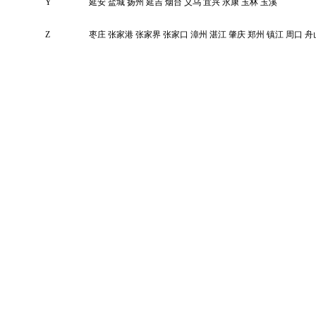
Y
延安
盐城
扬州
延吉
烟台
义乌
宜兴
永康
玉林
玉溪
Z
枣庄
张家港
张家界
张家口
漳州
湛江
肇庆
郑州
镇江
周口
舟