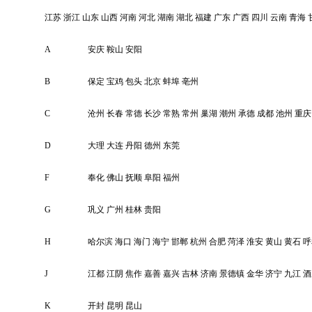
江苏
浙江
山东
山西
河南
河北
湖南
湖北
福建
广东
广西
四川
云南
青海
A
安庆
鞍山
安阳
B
保定
宝鸡
包头
北京
蚌埠
亳州
C
沧州
长春
常德
长沙
常熟
常州
巢湖
潮州
承德
成都
池州
重庆
D
大理
大连
丹阳
德州
东莞
F
奉化
佛山
抚顺
阜阳
福州
G
巩义
广州
桂林
贵阳
H
哈尔滨
海口
海门
海宁
邯郸
杭州
合肥
菏泽
淮安
黄山
黄石
呼
J
江都
江阴
焦作
嘉善
嘉兴
吉林
济南
景德镇
金华
济宁
九江
酒
K
开封
昆明
昆山