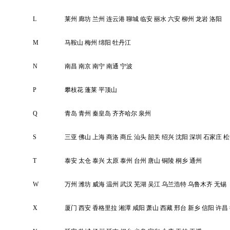
L
莱州
廊坊
兰州
连云港
聊城
临安
丽水
六安
柳州
龙岩
洛阳
M
马鞍山
梅州
绵阳
牡丹江
N
南昌
南京
南宁
南通
宁波
P
攀枝花
蓬莱
平顶山
Q
青岛
青州
秦皇岛
齐齐哈尔
泉州
S
三亚
佛山
上海
商洛
商丘
汕头
韶关
绍兴
沈阳
深圳
石家庄
松
T
泰安
太仓
泰兴
太原
泰州
台州
唐山
铜陵
桐乡
通州
W
万州
潍坊
威海
温州
武汉
芜湖
吴江
乌兰浩特
乌鲁木齐
无锡
X
厦门
西安
香格里拉
湘潭
咸阳
萧山
西藏
邢台
新乡
信阳
许昌