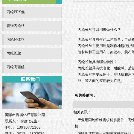
丙纶FDY丝
普强丙纶丝
丙纶长丝
可以用来做什么？
丙纶轻体丝
丙纶长丝
具有生产工艺简单，产品
丙纶长丝
主要用途是制作地毯(包括
装材料和工业用布，如滤布、袋布
丙纶长丝
丙纶长丝
具有哪些特性？
丙纶高强丝
丙纶长丝
具有抗老化、耐酸碱、质
丙纶长丝
主要应用于：地毯底布用
丝、等方面的应用较为广泛。
相关关键词
：
相关资讯：
产业用丙纶纤维需求稳步提升，高
机
丙纶长丝功能化定制需求持续提升