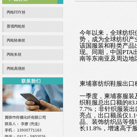
丙纶FDY丝
普强丙纶丝
今年以来，全球纺织
势，成为全球纺织产
丙纶轻体丝
该国服装和鞋类产品出
现。同期，中国PTA
丙纶长丝
南等东南亚及周边地
丙纶高强丝
柬埔寨纺织鞋服出口
一季度，柬埔寨服装及
织鞋服总出口额的83
7.7%；非针织服装
亮点，出口额虽仅1.
品、装饰纺织品等领
长11.8%，增速高于