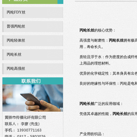
丙纶FDY丝
普强丙纶丝
丙纶长丝
的核心优势：
丙纶轻体丝
高强度与耐磨性：
丙纶长丝
拥有极
用，寿命长久。
丙纶长丝
质轻且浮于水：作为密度的合成纤维（
上用品的理想材料。
丙纶高强丝
优异的化学稳定性：其本身具有出
良好的绝缘性与环保性：丙纶是电
丙纶长丝
广泛的应用领域：
凭借其卓越的性能，
丙纶长丝
的应
产业用纺织品：