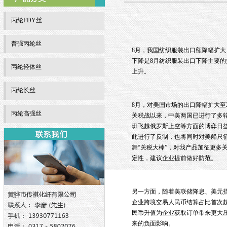
丙纶FDY丝
普强丙纶丝
8月，我国纺织服装出口额降幅扩大，
下降是8月纺织服装出口下降主要的
丙纶轻体丝
上升。
丙纶长丝
8月，对美国市场的出口降幅扩大至2
丙纶高强丝
关税战以来，中美两国已进行了多
班飞越俄罗斯上空等方面的博弈日益
此进行了反制，也将同时对美船只
舞“关税大棒”，对我产品加征更多
定性，建议企业提前做好防范。
另一方面，随着美联储降息、美元
企业跨境交易人民币结算占比首次
民币升值为企业获取订单带来更大
来的负面影响。