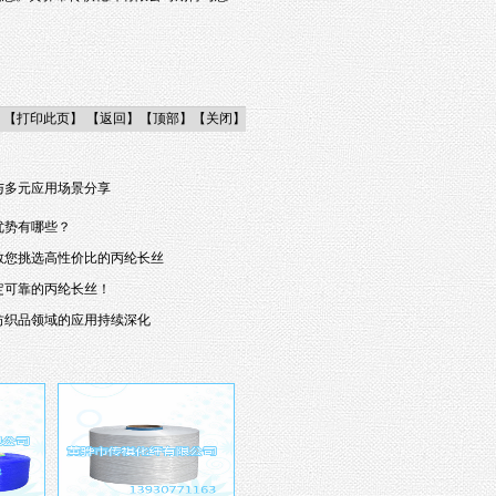
】【
打印此页
】 【
返回
】【
顶部
】【
关闭
】
与多元应用场景分享
优势有哪些？
教您挑选高性价比的丙纶长丝
定可靠的丙纶长丝！
纺织品领域的应用持续深化