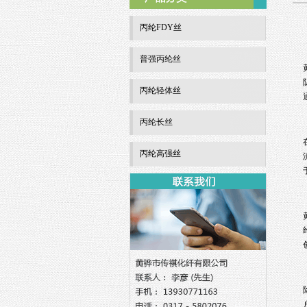
丙纶FDY丝
普强丙纶丝
丙纶轻体丝
丙纶长丝
丙纶高强丝