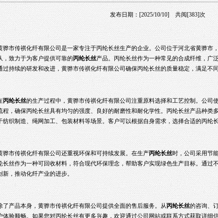
发布日期：[2025/10/10] 共阅[383]次
黄骅市传祺化纤有限公司是一家专注于丙纶长丝生产的企业。公司位于河北省黄骅市
队，致力于为客户提供可靠的
丙纶长丝
产品。丙纶长丝作为一种常见的合成纤维，广
通过持续的研发和改进，黄骅市传祺化纤有限公司确保丙纶长丝的质量稳定，满足不
在
丙纶长丝
的生产过程中，黄骅市传祺化纤有限公司注重原料选择和工艺控制。公司
流程，确保丙纶长丝具有均匀的强度、良好的耐磨性和耐化学性。丙纶长丝产品种类
于纺织制造、绳网加工、包装材料等场景。客户可以根据自身需求，选择合适的丙纶
黄骅市传祺化纤有限公司还重视环保和可持续发展。在生产
丙纶长丝
时，公司采用节
纶长丝作为一种可回收材料，符合现代环保理念，帮助客户实现绿色生产目标。通过
创新，推动化纤产业的进步。
除了产品本身，黄骅市传祺化纤有限公司提供全面的售后服务。从
丙纶长丝
的咨询、
户体验顺畅。如果您对丙纶长丝有更多兴趣，欢迎通过公司网站或联系方式获取详细