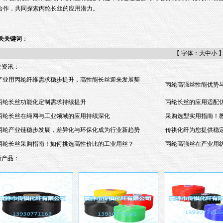
合作，共同探索丙纶长丝的应用潜力。
关关键词
：
【 字体：
大
中
小
关资讯：
产业用丙纶纤维需求稳步提升，高性能长丝迎来发展契
丙纶高强丝性能优势
丙纶长丝功能化定制需求持续提升
丙纶长丝的应用适配
丙纶长丝在绳网与工业领域的应用持续深化
采购选型实用指南！
丙纶产业链稳步发展，差异化与环保化成为行业新趋势
传祺化纤为您提供稳
丙纶长丝采购指南！如何挑选高性价比的工业用丝？
丙纶高强丝在产业用
新产品：