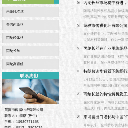
※
丙纶长丝市场稳中有进，
随着功能性纺织品需求持续增
丙纶FDY丝
织到高端产业的应用升级丙纶
普强丙纶丝
※
黄骅市传祺化纤有限公司
在化纤行业中，丙纶长丝凭借
丙纶轻体丝
过滤材料等领域。作为一家深
※
丙纶长丝在产业用纺织品
丙纶长丝
在产业用纺织品领域，材料的
其轻量化、耐化学腐蚀等特点
丙纶高强丝
※
特朗普访华背景下纺织行
5月13日至15日，美国总
向长期对中国纺织行业产生
※
丙纶长丝的特性解析及工
在化纤家族中，丙纶长丝凭借
他合成纤维，丙纶长丝密度低
※
柬埔寨出口增长与中国P
今年以来，全球纺织供应链持