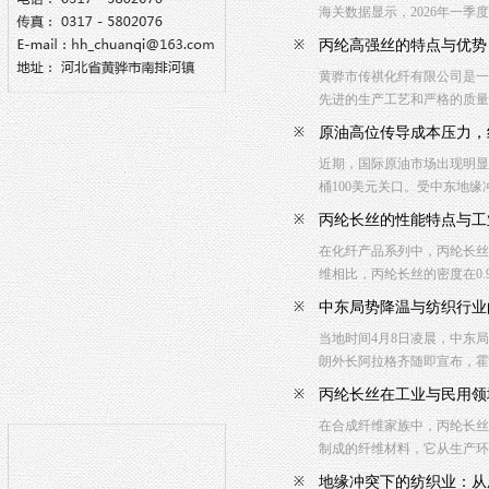
海关数据显示，2026年一季
※
丙纶高强丝的特点与优势
黄骅市传祺化纤有限公司是一
先进的生产工艺和严格的质量
※
原油高位传导成本压力，
近期，国际原油市场出现明显
桶100美元关口。受中东地
※
丙纶长丝的性能特点与工
在化纤产品系列中，丙纶长丝
维相比，丙纶长丝的密度在0.
※
中东局势降温与纺织行业
当地时间4月8日凌晨，中东
朗外长阿拉格齐随即宣布，霍
※
丙纶长丝在工业与民用领
在合成纤维家族中，丙纶长丝
制成的纤维材料，它从生产环
※
地缘冲突下的纺织业：从