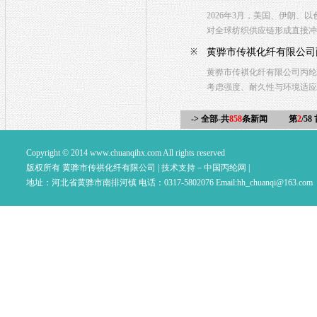
2026年3月，美国、伊朗
对全球纺织供应链形成直接冲
※
黄骅市传祺化纤有限公司
黄骅市传祺化纤有限公司丙纶
考虑强度、耐久性与环境适应
-> 全部-共
858
条新闻
第
2
/58
Copyright © 2014
www.chuanqihx.com
All rights reserved
版权所有 黄骅市传祺化纤有限公司 |
技术支持－中国丙纶网
|
地址：河北省黄骅市南排河镇 电话：0317-5802076 Email:
hh_chuanqi@163.com